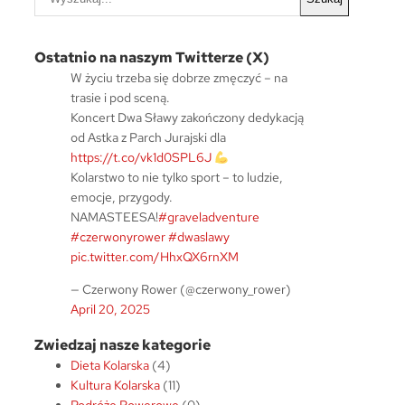
z
u
k
Ostatnio na naszym Twitterze (X)
a
W życiu trzeba się dobrze zmęczyć – na
j
trasie i pod sceną.
Koncert Dwa Sławy zakończony dedykacją
od Astka z Parch Jurajski dla
https://t.co/vk1d0SPL6J
Kolarstwo to nie tylko sport – to ludzie,
emocje, przygody.
NAMASTEESA!
#graveladventure
#czerwonyrower
#dwaslawy
pic.twitter.com/HhxQX6rnXM
— Czerwony Rower (@czerwony_rower)
April 20, 2025
Zwiedzaj nasze kategorie
Dieta Kolarska
(4)
Kultura Kolarska
(11)