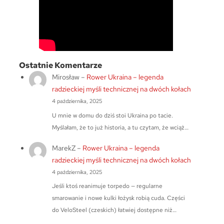
Ostatnie Komentarze
Mirosław
–
Rower Ukraina – legenda
radzieckiej myśli technicznej na dwóch kołach
4 października, 2025
U mnie w domu do dziś stoi Ukraina po tacie.
Myślałam, że to już historia, a tu czytam, że wciąż…
MarekZ
–
Rower Ukraina – legenda
radzieckiej myśli technicznej na dwóch kołach
4 października, 2025
Jeśli ktoś reanimuje torpedo — regularne
smarowanie i nowe kulki łożysk robią cuda. Części
do VeloSteel (czeskich) łatwiej dostępne niż…