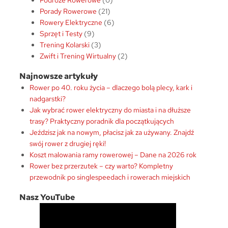
Podróże Rowerowe
(0)
Porady Rowerowe
(21)
Rowery Elektryczne
(6)
Sprzęt i Testy
(9)
Trening Kolarski
(3)
Zwift i Trening Wirtualny
(2)
Najnowsze artykuły
Rower po 40. roku życia – dlaczego bolą plecy, kark i
nadgarstki?
Jak wybrać rower elektryczny do miasta i na dłuższe
trasy? Praktyczny poradnik dla początkujących
Jeździsz jak na nowym, płacisz jak za używany. Znajdź
swój rower z drugiej ręki!
Koszt malowania ramy rowerowej – Dane na 2026 rok
Rower bez przerzutek – czy warto? Kompletny
przewodnik po singlespeedach i rowerach miejskich
Nasz YouTube