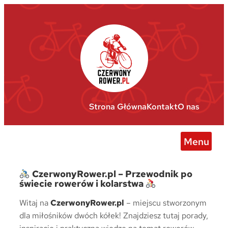
Przejdź
do
treści
Strona Główna
Kontakt
O nas
Menu
CzerwonyRower.pl – Przewodnik po
świecie rowerów i kolarstwa
Witaj na
CzerwonyRower.pl
– miejscu stworzonym
dla miłośników dwóch kółek! Znajdziesz tutaj porady,