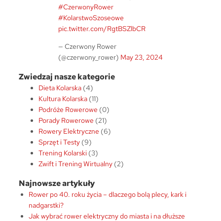
#CzerwonyRower
#KolarstwoSzoseowe
pic.twitter.com/RgtBSZlbCR
— Czerwony Rower
(@czerwony_rower)
May 23, 2024
Zwiedzaj nasze kategorie
Dieta Kolarska
(4)
Kultura Kolarska
(11)
Podróże Rowerowe
(0)
Porady Rowerowe
(21)
Rowery Elektryczne
(6)
Sprzęt i Testy
(9)
Trening Kolarski
(3)
Zwift i Trening Wirtualny
(2)
Najnowsze artykuły
Rower po 40. roku życia – dlaczego bolą plecy, kark i
nadgarstki?
Jak wybrać rower elektryczny do miasta i na dłuższe