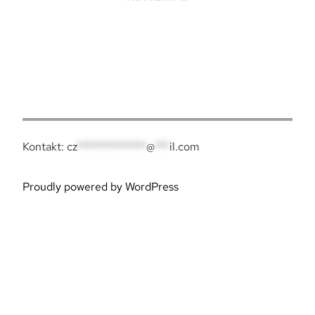
Twitter
Instagram
TikTok
YouTube
LinkedIn
Pinterest
Kontakt:
cz
**************
@
***
il.com
Proudly powered by WordPress