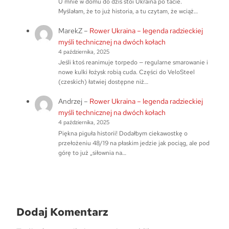
U mnie w domu do dziś stoi Ukraina po tacie.
Myślałam, że to już historia, a tu czytam, że wciąż…
MarekZ
–
Rower Ukraina – legenda radzieckiej
myśli technicznej na dwóch kołach
4 października, 2025
Jeśli ktoś reanimuje torpedo — regularne smarowanie i
nowe kulki łożysk robią cuda. Części do VeloSteel
(czeskich) łatwiej dostępne niż…
Andrzej
–
Rower Ukraina – legenda radzieckiej
myśli technicznej na dwóch kołach
4 października, 2025
Piękna piguła historii! Dodałbym ciekawostkę o
przełożeniu 48/19 na płaskim jedzie jak pociąg, ale pod
górę to już „siłownia na…
Dodaj Komentarz