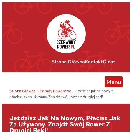
Przejdź
do
treści
Strona Główna
Kontakt
O nas
Menu
Strona Główna
—
Porady Rowerowe
—
Jeździsz jak na nowym,
płacisz jak za używany. Znajdź swój rower z drugiej ręki!
Jeździsz Jak Na Nowym, Płacisz Jak
Za Używany. Znajdź Swój Rower Z
Drugiej Ręki!