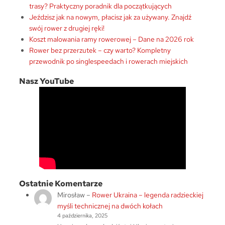
trasy? Praktyczny poradnik dla początkujących
Jeździsz jak na nowym, płacisz jak za używany. Znajdź
swój rower z drugiej ręki!
Koszt malowania ramy rowerowej – Dane na 2026 rok
Rower bez przerzutek – czy warto? Kompletny
przewodnik po singlespeedach i rowerach miejskich
Nasz YouTube
Ostatnie Komentarze
Mirosław
–
Rower Ukraina – legenda radzieckiej
myśli technicznej na dwóch kołach
4 października, 2025