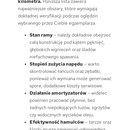
kilometra.
Poniższa lista zawiera
najważniejsze obszary, które wymagają
dokładnej weryfikacji podczas oględzin
wybranego przez Ciebie egzemplarza.
Stan ramy
– należy dokładnie obejrzeć
całą konstrukcję pod kątem pęknięć,
głębokich wgnieceń oraz śladów
niefachowego spawania.
Stopień zużycia napędu
– warto
skontrolować łańcuch oraz zębatki,
ponieważ ich wymiana może generować
spore, dodatkowe koszty serwisowe.
Działanie amortyzatorów
– widelec
powinien pracować płynnie, bez
żadnych niepokojących luzów, zgrzytów
czy widocznych wycieków oleju.
Efektywność hamulców
– tarcze oraz
klocki muszą zapewniać odpowiednią