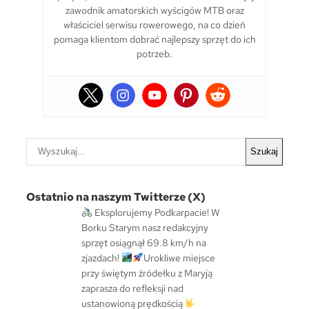
zawodnik amatorskich wyścigów MTB oraz
właściciel serwisu rowerowego, na co dzień
pomaga klientom dobrać najlepszy sprzęt do ich
potrzeb.
S
Szukaj
z
u
k
Ostatnio na naszym Twitterze (X)
a
Eksplorujemy Podkarpacie! W
j
Borku Starym nasz redakcyjny
sprzęt osiągnął 69.8 km/h na
zjazdach!
Urokliwe miejsce
przy świętym źródełku z Maryją
zaprasza do refleksji nad
ustanowioną prędkością