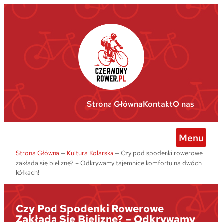
Przejdź
do
treści
Strona Główna
Kontakt
O nas
Menu
Strona Główna
—
Kultura Kolarska
—
Czy pod spodenki rowerowe
zakłada się bieliznę? – Odkrywamy tajemnice komfortu na dwóch
kółkach!
Czy Pod Spodenki Rowerowe
Zakłada Się Bieliznę? – Odkrywamy