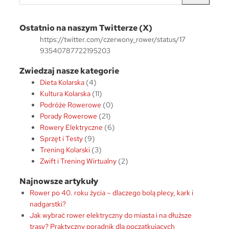
z
u
k
Ostatnio na naszym Twitterze (X)
a
https://twitter.com/czerwony_rower/status/17
j
93540787722195203
Zwiedzaj nasze kategorie
Dieta Kolarska
(4)
Kultura Kolarska
(11)
Podróże Rowerowe
(0)
Porady Rowerowe
(21)
Rowery Elektryczne
(6)
Sprzęt i Testy
(9)
Trening Kolarski
(3)
Zwift i Trening Wirtualny
(2)
Najnowsze artykuły
Rower po 40. roku życia – dlaczego bolą plecy, kark i
nadgarstki?
Jak wybrać rower elektryczny do miasta i na dłuższe
trasy? Praktyczny poradnik dla początkujących