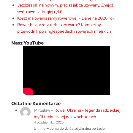
Jeździsz jak na nowym, płacisz jak za używany. Znajdź
swój rower z drugiej ręki!
Koszt malowania ramy rowerowej – Dane na 2026 rok
Rower bez przerzutek – czy warto? Kompletny
przewodnik po singlespeedach i rowerach miejskich
Nasz YouTube
Ostatnie Komentarze
Mirosław
–
Rower Ukraina – legenda radzieckiej
myśli technicznej na dwóch kołach
4 października, 2025
U mnie w domu do dziś stoi Ukraina po tacie.