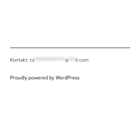
Twitter
Instagram
TikTok
YouTube
LinkedIn
Pinterest
Kontakt:
cz
**************
@
***
il.com
Proudly powered by WordPress