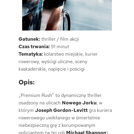
Gatunek:
thriller / film akcji
Czas trwania:
91 minut
Tematyka:
kolarstwo miejskie, kurier
rowerowy, wyścigi uliczne, sceny
kaskaderskie, napięcie i pościgi
Opis:
„Premium Rush” to dynamiczny thriller
osadzony na ulicach
Nowego Jorku
, w
którym
Joseph Gordon-Levitt
gra kuriera
rowerowego uwikłanego w śmiertelnie
niebezpieczną grę z korumpowanym
policjantem (w tej roli
Michael Shannon
).