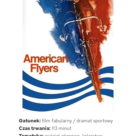
Gatunek:
film fabularny / dramat sportowy
Czas trwania:
113 minut
Tematyka:
wyścigi etapowe, kolarstwo