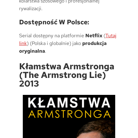
kolarstwa szosowego i profesjonalnej
rywalizacji.
Dostępność W Polsce:
Serial dostępny na platformie
Netflix
(
Tutaj
link
) (Polska i globalnie) jako
produkcja
oryginalna
.
Kłamstwa Armstronga
(The Armstrong Lie)
2013