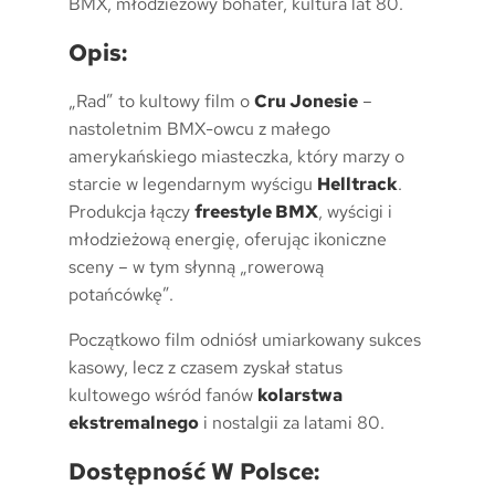
BMX, młodzieżowy bohater, kultura lat 80.
Opis:
„Rad” to kultowy film o
Cru Jonesie
–
nastoletnim BMX-owcu z małego
amerykańskiego miasteczka, który marzy o
starcie w legendarnym wyścigu
Helltrack
.
Produkcja łączy
freestyle BMX
, wyścigi i
młodzieżową energię, oferując ikoniczne
sceny – w tym słynną „rowerową
potańcówkę”.
Początkowo film odniósł umiarkowany sukces
kasowy, lecz z czasem zyskał status
kultowego wśród fanów
kolarstwa
ekstremalnego
i nostalgii za latami 80.
Dostępność W Polsce: