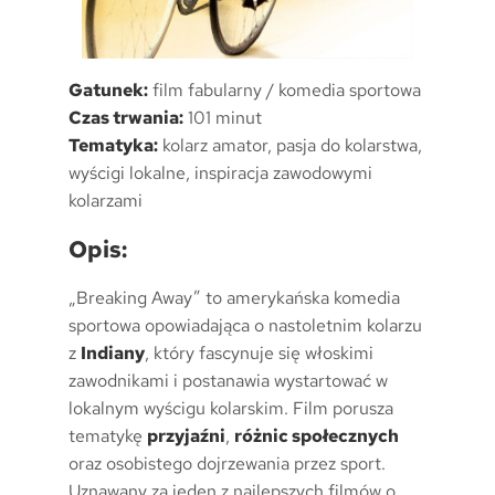
Gatunek:
film fabularny / komedia sportowa
Czas trwania:
101 minut
Tematyka:
kolarz amator, pasja do kolarstwa,
wyścigi lokalne, inspiracja zawodowymi
kolarzami
Opis:
„Breaking Away” to amerykańska komedia
sportowa opowiadająca o nastoletnim kolarzu
z
Indiany
, który fascynuje się włoskimi
zawodnikami i postanawia wystartować w
lokalnym wyścigu kolarskim. Film porusza
tematykę
przyjaźni
,
różnic społecznych
oraz osobistego dojrzewania przez sport.
Uznawany za jeden z najlepszych filmów o