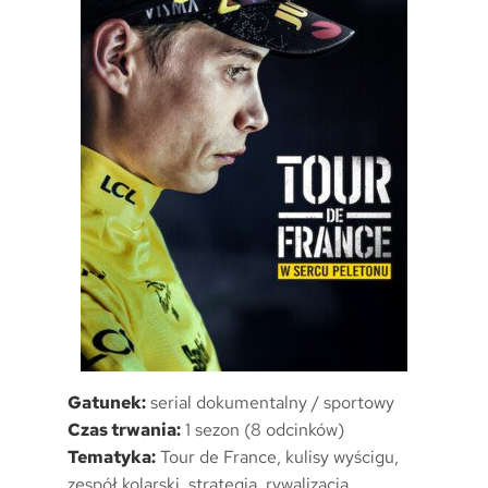
Gatunek:
serial dokumentalny / sportowy
Czas trwania:
1 sezon (8 odcinków)
Tematyka:
Tour de France, kulisy wyścigu,
zespół kolarski, strategia, rywalizacja