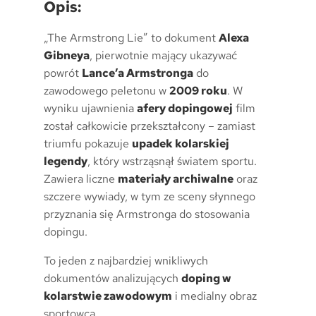
Opis:
„The Armstrong Lie” to dokument
Alexa
Gibneya
, pierwotnie mający ukazywać
powrót
Lance’a Armstronga
do
zawodowego peletonu w
2009 roku
. W
wyniku ujawnienia
afery dopingowej
film
został całkowicie przekształcony – zamiast
triumfu pokazuje
upadek kolarskiej
legendy
, który wstrząsnął światem sportu.
Zawiera liczne
materiały archiwalne
oraz
szczere wywiady, w tym ze sceny słynnego
przyznania się Armstronga do stosowania
dopingu.
To jeden z najbardziej wnikliwych
dokumentów analizujących
doping w
kolarstwie zawodowym
i medialny obraz
sportowca.