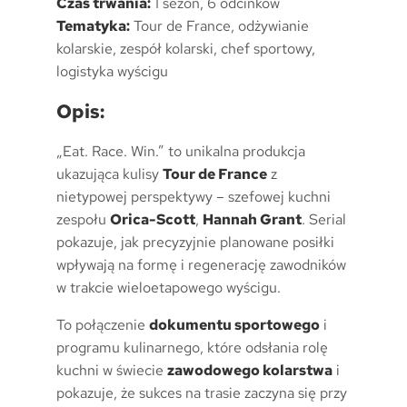
Czas trwania:
1 sezon, 6 odcinków
Tematyka:
Tour de France, odżywianie
kolarskie, zespół kolarski, chef sportowy,
logistyka wyścigu
Opis:
„Eat. Race. Win.” to unikalna produkcja
ukazująca kulisy
Tour de France
z
nietypowej perspektywy – szefowej kuchni
zespołu
Orica-Scott
,
Hannah Grant
. Serial
pokazuje, jak precyzyjnie planowane posiłki
wpływają na formę i regenerację zawodników
w trakcie wieloetapowego wyścigu.
To połączenie
dokumentu sportowego
i
programu kulinarnego, które odsłania rolę
kuchni w świecie
zawodowego kolarstwa
i
pokazuje, że sukces na trasie zaczyna się przy