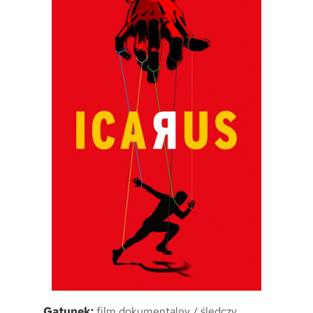
Gatunek:
film dokumentalny / śledczy